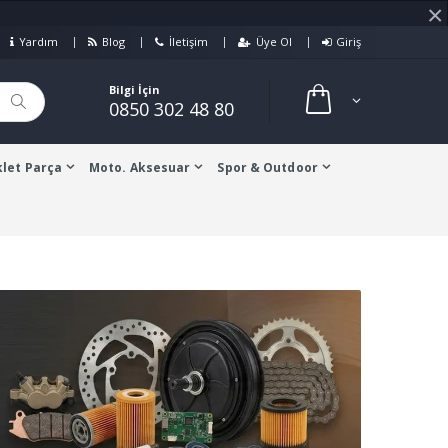
×
Yardım
Blog
İletişim
Üye Ol
Giriş
Bilgi İçin
0850 302 48 80
let Parça
Moto. Aksesuar
Spor & Outdoor