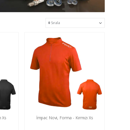
h Xs
İmpac Novi, Forma - Kırmızı Xs