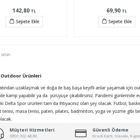
142,80
69,90
TL
TL
Sepete Ekle
Sepete Ekle
5 ürün
 Outdoor Ürünleri
atından uzaklaşmak ve doğa ile baş başa keyifli anlar yaşamak için outdo
nizde kamp yapabilir ya da yürüyüşe çıkabilirsiniz. Pandemi günlerinde
ki Delta Spor ürünleri tam da ihtiyacınız olan şey olacak. Futbol, baske
t tenisi, masa tenisi, paten, pilates, badminton, yoga ve yüzme gibi bir
olacak.
Müşteri Hizmetleri
Güvenli Ödeme
0850 302 48 80
Kredi Kartı, Havale, Ka