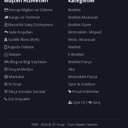
Müşteri Hizmetleri
Kategoriler
Hesap Bilgileri ve Ödeme
Bisiklet
Kargo ve Teslimat
Bisiklet Aksesuar
Mesafeli Satış Sözleşmesi
Bisiklet Giyim
İade Koşulları
Motosiklet - Moped
Gizlilik İlkesi (KVK)
Moto. Aksesuar
Kapıda Ödeme
Market
İletişim
E-Bisiklet
Blog ve Bilgi Sayfaları
Bisiklet Parça
Sosyal Medya
Akü
Markalar
Motosiklet Parça
St Grup
Spor & Outdoor
Sıkça Sorulan Sorular
Fırsat İndirimler
Sizi Arayalım
Üye Ol
|
Giriş
1998 - 2026 © ST Grup - Tüm Hakları Saklıdır