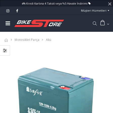
×
Kredi Kartına 4 Taksit veya %5 Havale İndirimi
Müşteri Hizmetleri
Motosiklet Parça
Akü