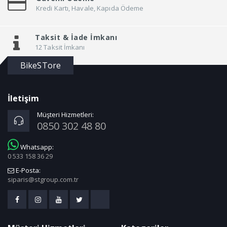
Kredi Kartı, Havale, Kapıda Ödeme
Taksit &
İade İmkanı
12 Taksit İmkanı
BikeSTore
İletişim
Müşteri Hizmetleri:
0850 302 48 80
Whatsapp:
0 533 158 36 29
E-Posta:
siparis@stgroup.com.tr