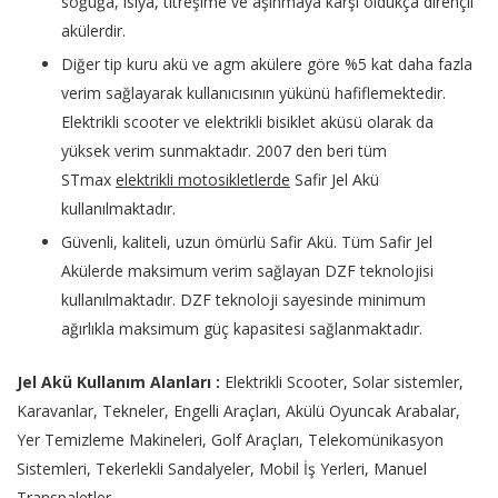
soğuğa, ısıya, titreşime ve aşınmaya karşı oldukça dirençli
akülerdir.
Diğer tip kuru akü ve agm akülere göre %5 kat daha fazla
verim sağlayarak kullanıcısının yükünü hafiflemektedir.
Elektrikli scooter ve elektrikli bisiklet aküsü olarak da
yüksek verim sunmaktadır. 2007 den beri tüm
STmax
elektrikli motosikletlerde
Safir Jel Akü
kullanılmaktadır.
Güvenli, kaliteli, uzun ömürlü Safir Akü. Tüm Safir Jel
Akülerde maksimum verim sağlayan DZF teknolojisi
kullanılmaktadır. DZF teknoloji sayesinde minimum
ağırlıkla maksimum güç kapasitesi sağlanmaktadır.
Jel Akü Kullanım Alanları :
Elektrikli Scooter, Solar sistemler,
Karavanlar, Tekneler, Engelli Araçları, Akülü Oyuncak Arabalar,
Yer Temizleme Makineleri, Golf Araçları, Telekomünikasyon
Sistemleri, Tekerlekli Sandalyeler, Mobil İş Yerleri, Manuel
Transpaletler