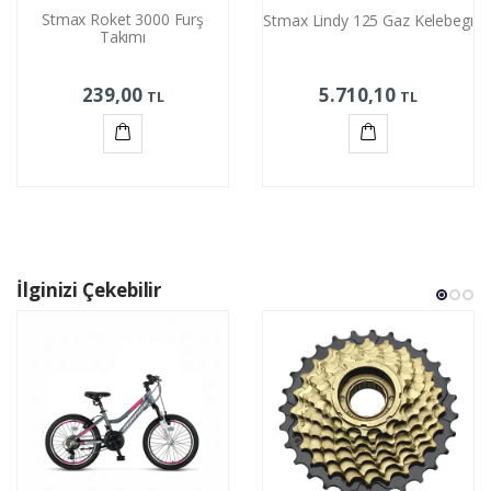
Stmax Roket 3000 Furş
Stmax Lindy 125 Gaz Kelebegı
Takımı
239,00
5.710,10
TL
TL
Sepete
Sepete
Ekle
Ekle
İlginizi Çekebilir