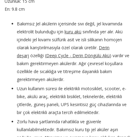
Uzunluk: 15 cm
En: 9.8 cm
Bakımsız Jel akülerin içerisinde sıvı değil, jel kıvamında
elektrolit bulunduğu için
kuru akü
sınıfında yer alır. Akü
içindeki jel kıvamı sülfürik asit ve isli silikanın homojen
olarak karıştırılmasıyla özel olarak üretilir.
Derin
deşarj
özelliği (
Deep Cycle - Derin Döngülü Akü
) vardır ve
bakım gerektirmeyen akülerdir. Ağır çevresel koşullara
özellikle de sıcaklığa ve titreşime dayanıklı bakım
gerektirmeyen akülerdir.
Uzun kullanım süresi ile elektrikli motosiklet, scooter, e-
bike, akülü araç, elektrikli bisiklet, teknelerde, elektrikli
çitlerde, güneş paneli, UPS kesintisiz güç cihazlarında ve
bir çok elektrikli araçta tercih edilmektedir.
Zorlu hava şartlarında rahatlıkla ve güvenle
kullanılabilmektedir. Bakımsız kuru tip jel aküler aşırı