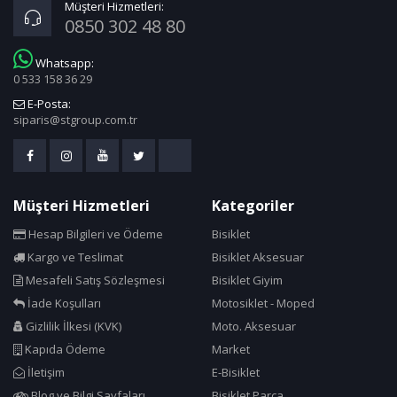
Müşteri Hizmetleri:
0850 302 48 80
Whatsapp:
0 533 158 36 29
E-Posta:
siparis@stgroup.com.tr
Müşteri Hizmetleri
Kategoriler
Hesap Bilgileri ve Ödeme
Bisiklet
Kargo ve Teslimat
Bisiklet Aksesuar
Mesafeli Satış Sözleşmesi
Bisiklet Giyim
İade Koşulları
Motosiklet - Moped
Gizlilik İlkesi (KVK)
Moto. Aksesuar
Kapıda Ödeme
Market
İletişim
E-Bisiklet
Blog ve Bilgi Sayfaları
Bisiklet Parça