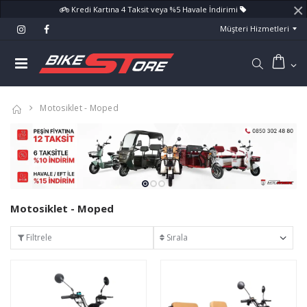
×
Kredi Kartına 4 Taksit veya %5 Havale İndirimi
Müşteri Hizmetleri
Motosiklet - Moped
Motosiklet - Moped
Filtrele