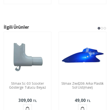
Sepete
Sepete
Ekle
Ekle
İlgili Ürünler
Stmax Sc-03 Scooter
Stmax Zwd206 Arka Plastik
Gösterge Tutucu Beyaz
Sol Üst(mavi)
309,00
49,00
TL
TL