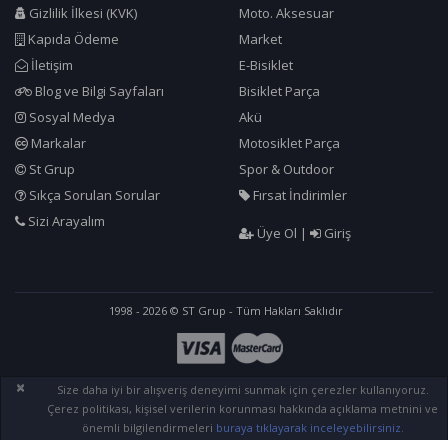
Gizlilik İlkesi (KVK)
Moto. Aksesuar
Kapıda Ödeme
Market
İletişim
E-Bisiklet
Blog ve Bilgi Sayfaları
Bisiklet Parça
Sosyal Medya
Akü
Markalar
Motosiklet Parça
St Grup
Spor & Outdoor
Sıkça Sorulan Sorular
Fırsat İndirimler
Sizi Arayalım
Üye Ol
|
Giriş
1998 - 2026 © ST Grup - Tüm Hakları Saklıdır
×
Size daha iyi bir alışveriş deneyimi sunmak için çerezler kullanıyoruz.
Çerez politikası, kişisel verilerin korunması hakkında açıklama metnini ve
önemli bilgilendirmeleri
buraya tıklayarak inceleyebilirsiniz.