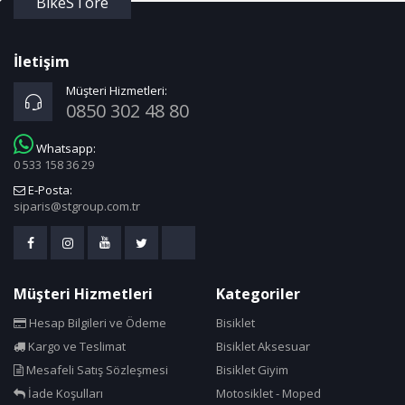
BikeSTore
İletişim
Müşteri Hizmetleri:
0850 302 48 80
Whatsapp:
0 533 158 36 29
E-Posta:
siparis@stgroup.com.tr
Müşteri Hizmetleri
Kategoriler
Hesap Bilgileri ve Ödeme
Bisiklet
Kargo ve Teslimat
Bisiklet Aksesuar
Mesafeli Satış Sözleşmesi
Bisiklet Giyim
İade Koşulları
Motosiklet - Moped