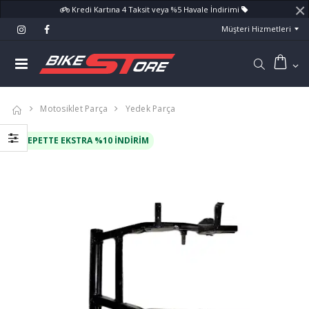
×
Kredi Kartına 4 Taksit veya %5 Havale İndirimi
Müşteri Hizmetleri
Motosiklet Parça
Yedek Parça
SEPETTE EKSTRA %10 İNDIRIM