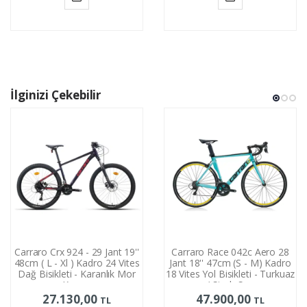
Sepete
Sepete
Ekle
Ekle
İlginizi Çekebilir
Carraro Crx 924 - 29 Jant 19''
Carraro Race 042c Aero 28
48cm ( L - Xl ) Kadro 24 Vites
Jant 18'' 47cm (S - M) Kadro
Dağ Bisikleti - Karanlık Mor
18 Vites Yol Bisikleti - Turkuaz
Kırmızı
/ Siyah Sarı
27.130,00
47.900,00
TL
TL